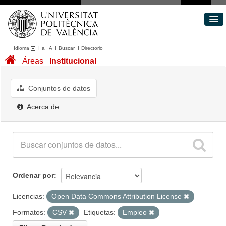
Idioma
I
a
·
A
I
Buscar
I
Directorio
Conjuntos de datos
Áreas
Institucional
Áreas
Acerca de
Conjuntos de datos
Portal de Transparencia
Acerca de
Ordenar por
Licencias:
Open Data Commons Attribution License
Formatos:
CSV
Etiquetas:
Empleo