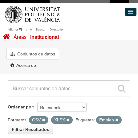
Idioma
I
a
·
A
I
Buscar
I
Directorio
Conjuntos de datos
Áreas
Institucional
Áreas
Acerca de
Conjuntos de datos
Portal de Transparencia
Acerca de
Ordenar por
Formatos:
CSV
XLSX
Etiquetas:
Empleo
Filtrar Resultados