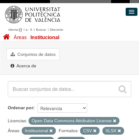
Idioma
I
a
·
A
I
Buscar
I
Directorio
Conjuntos de datos
Áreas
Institucional
Áreas
Acerca de
Conjuntos de datos
Portal de Transparencia
Acerca de
Ordenar por
Licencias:
Open Data Commons Attribution License
Áreas:
Institucional
Formatos:
CSV
XLSX