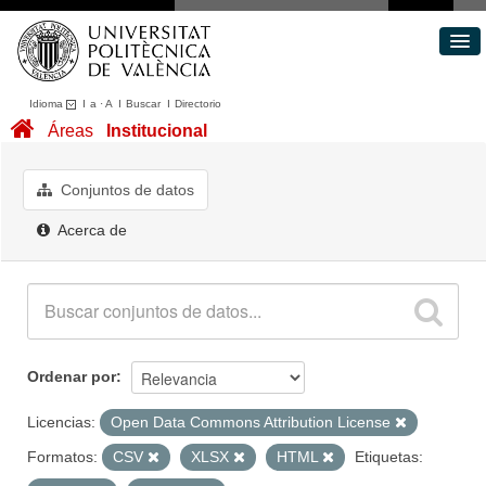
Idioma
I
a
·
A
I
Buscar
I
Directorio
Conjuntos de datos
Áreas
Institucional
Áreas
Acerca de
Conjuntos de datos
Portal de Transparencia
Acerca de
Ordenar por
Licencias:
Open Data Commons Attribution License
Formatos:
CSV
XLSX
HTML
Etiquetas: