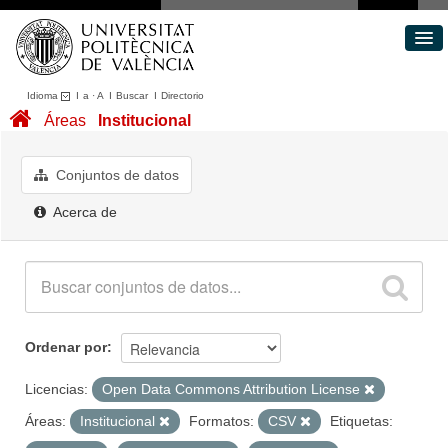
Idioma
I
a
·
A
I
Buscar
I
Directorio
Conjuntos de datos
Áreas
Institucional
Áreas
Acerca de
Conjuntos de datos
Portal de Transparencia
Acerca de
Ordenar por
Licencias:
Open Data Commons Attribution License
Áreas:
Institucional
Formatos:
CSV
Etiquetas: