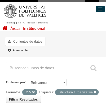
Idioma
I
a
·
A
I
Buscar
I
Directorio
Conjuntos de datos
Áreas
Institucional
Áreas
Acerca de
Conjuntos de datos
Portal de Transparencia
Acerca de
Ordenar por
Formatos:
CSV
Etiquetas:
Estructura Organizativa
Filtrar Resultados