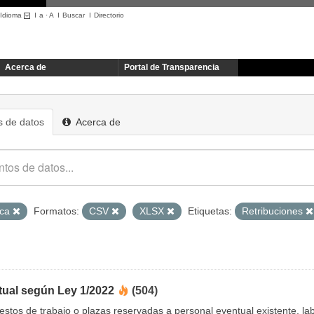
Idioma
I
a
·
A
I
Buscar
I
Directorio
Acerca de
Portal de Transparencia
 de datos
Acerca de
ica
Formatos:
CSV
XLSX
Etiquetas:
Retribuciones
tual según Ley 1/2022
(504)
uestos de trabajo o plazas reservadas a personal eventual existente, 