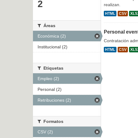
2
realizan.
HTML
CSV
XLS
Áreas
Personal even
Económica (2)
Contratación admi
Institucional (2)
HTML
CSV
XLS
Etiquetas
Empleo (2)
Personal (2)
Retribuciones (2)
Formatos
CSV (2)