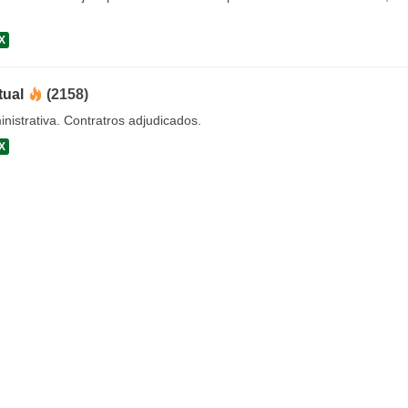
X
tual
(2158)
nistrativa. Contratros adjudicados.
X