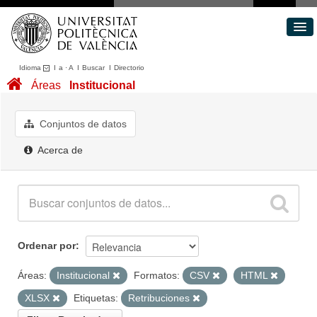
Idioma
I
a
·
A
I
Buscar
I
Directorio
Conjuntos de datos
Áreas
Institucional
Áreas
Acerca de
Conjuntos de datos
Portal de Transparencia
Acerca de
Ordenar por
Áreas:
Institucional
Formatos:
CSV
HTML
XLSX
Etiquetas:
Retribuciones