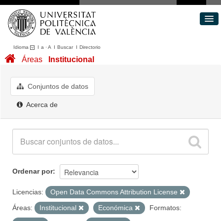
Idioma
I
a
·
A
I
Buscar
I
Directorio
Conjuntos de datos
Áreas
Institucional
Áreas
Acerca de
Conjuntos de datos
Portal de Transparencia
Acerca de
Ordenar por
Licencias:
Open Data Commons Attribution License
Áreas:
Institucional
Económica
Formatos: