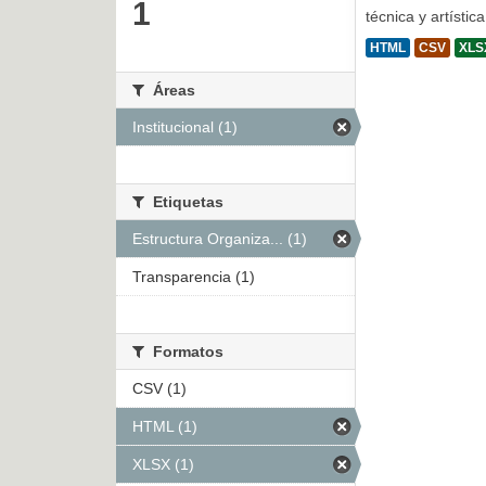
1
técnica y artístic
HTML
CSV
XLS
Áreas
Institucional (1)
Etiquetas
Estructura Organiza... (1)
Transparencia (1)
Formatos
CSV (1)
HTML (1)
XLSX (1)