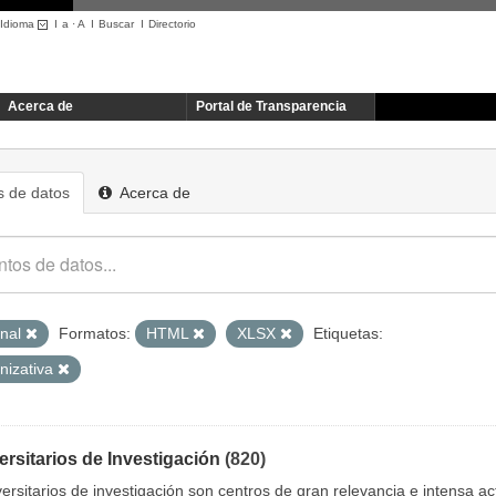
Idioma
I
a
·
A
I
Buscar
I
Directorio
Acerca de
Portal de Transparencia
 de datos
Acerca de
onal
Formatos:
HTML
XLSX
Etiquetas:
nizativa
ersitarios de Investigación
(820)
versitarios de investigación son centros de gran relevancia e intensa act