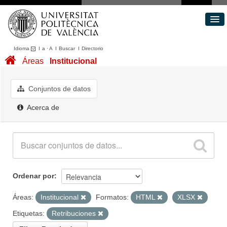
Idioma
I
a
·
A
I
Buscar
I
Directorio
Conjuntos de datos
Áreas
Institucional
Áreas
Acerca de
Conjuntos de datos
Portal de Transparencia
Acerca de
Ordenar por
Áreas:
Institucional
Formatos:
HTML
XLSX
Etiquetas:
Retribuciones