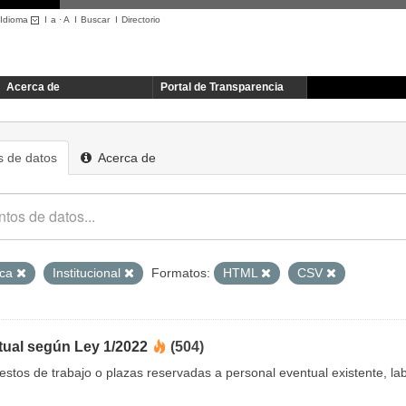
Idioma
I
a
·
A
I
Buscar
I
Directorio
Acerca de
Portal de Transparencia
 de datos
Acerca de
ica
Institucional
Formatos:
HTML
CSV
tual según Ley 1/2022
(504)
uestos de trabajo o plazas reservadas a personal eventual existente, 