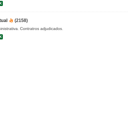
X
tual
(2158)
nistrativa. Contratros adjudicados.
X