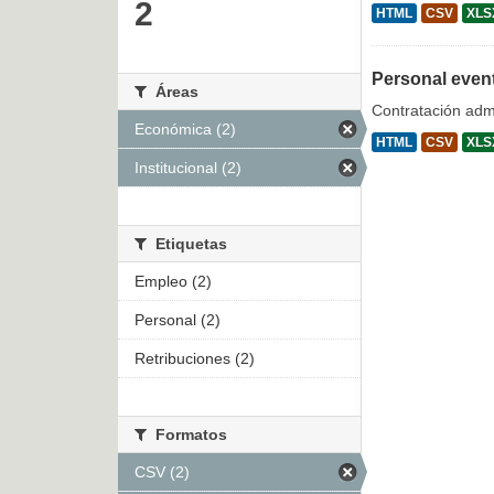
2
HTML
CSV
XLS
Personal even
Áreas
Contratación admi
Económica (2)
HTML
CSV
XLS
Institucional (2)
Etiquetas
Empleo (2)
Personal (2)
Retribuciones (2)
Formatos
CSV (2)