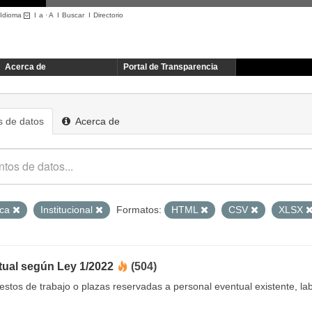
Idioma
I
a
·
A
I
Buscar
I
Directorio
Acerca de
Portal de Transparencia
 de datos
Acerca de
ica
Institucional
Formatos:
HTML
CSV
XLSX
tual según Ley 1/2022
(504)
uestos de trabajo o plazas reservadas a personal eventual existente, 