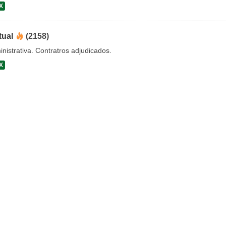
X
tual
(2158)
nistrativa. Contratros adjudicados.
X