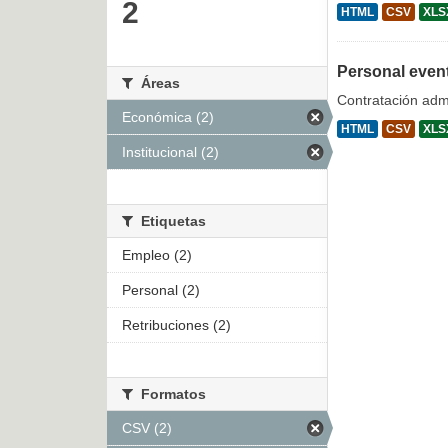
2
HTML
CSV
XLS
Personal even
Áreas
Contratación admi
Económica (2)
HTML
CSV
XLS
Institucional (2)
Etiquetas
Empleo (2)
Personal (2)
Retribuciones (2)
Formatos
CSV (2)