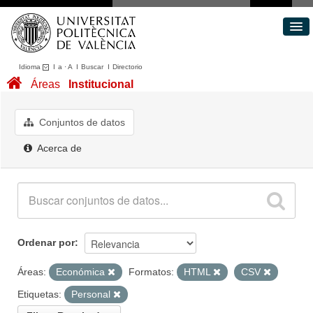
Idioma
I
a
·
A
I
Buscar
I
Directorio
Conjuntos de datos
Áreas
Institucional
Áreas
Acerca de
Conjuntos de datos
Portal de Transparencia
Acerca de
Ordenar por
Áreas:
Económica
Formatos:
HTML
CSV
Etiquetas:
Personal