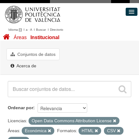
Idioma
I
a
·
A
I
Buscar
I
Directorio
Conjuntos de datos
Áreas
Institucional
Áreas
Acerca de
Conjuntos de datos
Portal de Transparencia
Acerca de
Ordenar por
Licencias:
Open Data Commons Attribution License
Áreas:
Económica
Formatos:
HTML
CSV