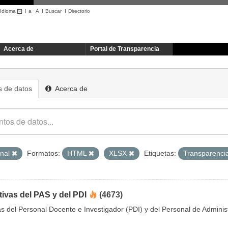
Idioma
I
a
·
A
I
Buscar
I
Directorio
Acerca de
Portal de Transparencia
 de datos
Acerca de
onal
Formatos:
HTML
XLSX
Etiquetas:
Transparenci
tivas del PAS y del PDI
(4673)
as del Personal Docente e Investigador (PDI) y del Personal de Adminis