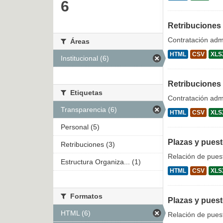
6
Retribuciones
Contratación admi
Áreas
HTML
CSV
XLS
Institucional (6)
Retribuciones
Etiquetas
Contratación admi
Transparencia (6)
HTML
CSV
XLS
Personal (5)
Plazas y pues
Retribuciones (3)
Relación de puest
Estructura Organiza... (1)
HTML
CSV
XLS
Formatos
Plazas y puest
HTML (6)
Relación de puest