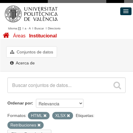
Idioma
I
a
·
A
I
Buscar
I
Directorio
Conjuntos de datos
Áreas
Institucional
Áreas
Acerca de
Conjuntos de datos
Portal de Transparencia
Acerca de
Ordenar por
Formatos:
HTML
XLSX
Etiquetas:
Retribuciones