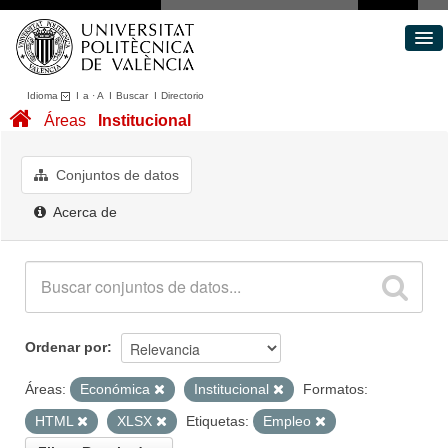
Idioma
I
a
·
A
I
Buscar
I
Directorio
Conjuntos de datos
Áreas
Institucional
Áreas
Acerca de
Conjuntos de datos
Portal de Transparencia
Acerca de
Ordenar por
Áreas:
Económica
Institucional
Formatos:
HTML
XLSX
Etiquetas:
Empleo