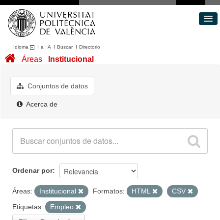
Idioma
I
a
·
A
I
Buscar
I
Directorio
Conjuntos de datos
Áreas
Institucional
Áreas
Acerca de
Conjuntos de datos
Portal de Transparencia
Acerca de
Ordenar por
Áreas:
Institucional
Formatos:
HTML
CSV
Etiquetas:
Empleo