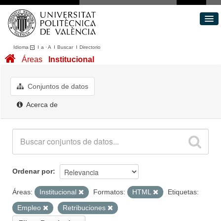
Idioma
I
a
·
A
I
Buscar
I
Directorio
Conjuntos de datos
Áreas
Institucional
Áreas
Acerca de
Conjuntos de datos
Portal de Transparencia
Acerca de
Ordenar por
Áreas:
Institucional
Formatos:
HTML
Etiquetas:
Empleo
Retribuciones