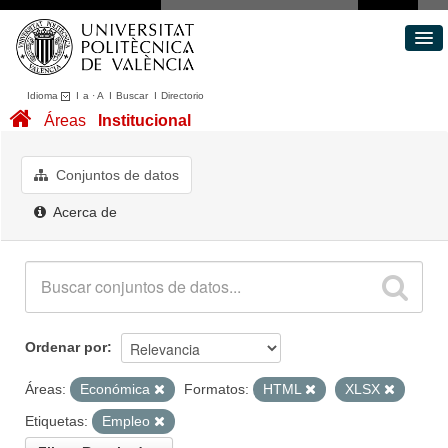
Idioma
I
a
·
A
I
Buscar
I
Directorio
Conjuntos de datos
Áreas
Institucional
Áreas
Acerca de
Conjuntos de datos
Portal de Transparencia
Acerca de
Ordenar por
Áreas:
Económica
Formatos:
HTML
XLSX
Etiquetas:
Empleo