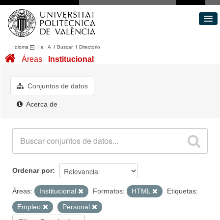
Idioma
I
a
·
A
I
Buscar
I
Directorio
Conjuntos de datos
Áreas
Institucional
Áreas
Acerca de
Conjuntos de datos
Portal de Transparencia
Acerca de
Ordenar por
Áreas:
Institucional
Formatos:
HTML
Etiquetas:
Empleo
Personal