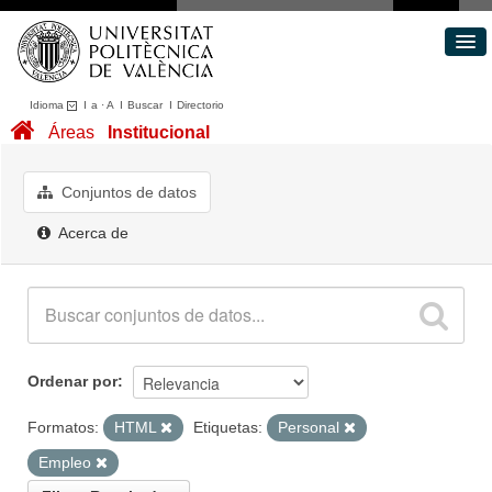
Idioma
I
a
·
A
I
Buscar
I
Directorio
Conjuntos de datos
Áreas
Institucional
Áreas
Acerca de
Conjuntos de datos
Portal de Transparencia
Acerca de
Ordenar por
Formatos:
HTML
Etiquetas:
Personal
Empleo