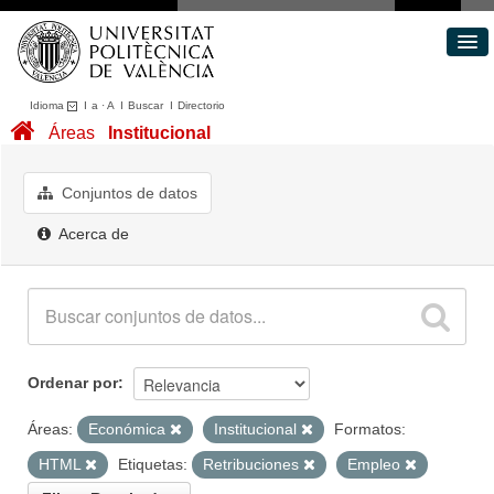
Idioma
I
a
·
A
I
Buscar
I
Directorio
Conjuntos de datos
Áreas
Institucional
Áreas
Acerca de
Conjuntos de datos
Portal de Transparencia
Acerca de
Ordenar por
Áreas:
Económica
Institucional
Formatos:
HTML
Etiquetas:
Retribuciones
Empleo