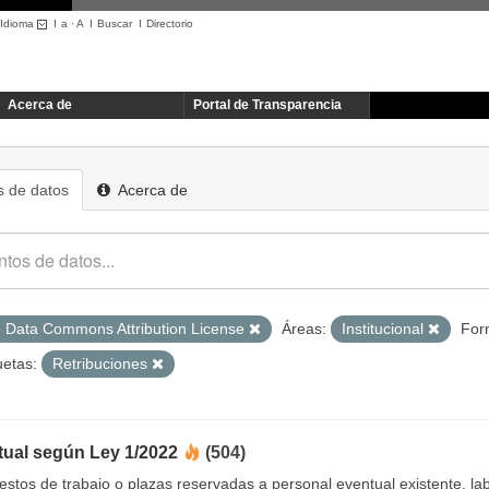
Idioma
I
a
·
A
I
Buscar
I
Directorio
Acerca de
Portal de Transparencia
 de datos
Acerca de
 Data Commons Attribution License
Áreas:
Institucional
For
uetas:
Retribuciones
tual según Ley 1/2022
(504)
uestos de trabajo o plazas reservadas a personal eventual existente, 