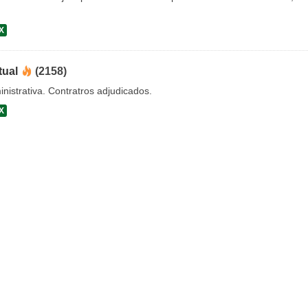
X
tual
(2158)
nistrativa. Contratros adjudicados.
X