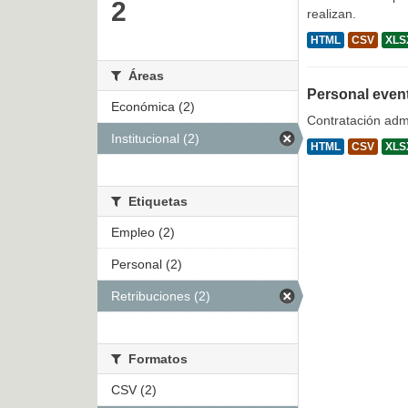
2
realizan.
HTML
CSV
XLS
Áreas
Personal even
Económica (2)
Contratación admi
Institucional (2)
HTML
CSV
XLS
Etiquetas
Empleo (2)
Personal (2)
Retribuciones (2)
Formatos
CSV (2)