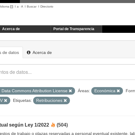
Idioma
I
a
·
A
I
Buscar
I
Directorio
Acerca de
Portal de Transparencia
 de datos
Acerca de
 Data Commons Attribution License
Áreas:
Económica
Form
SV
Etiquetas:
Retribuciones
tual según Ley 1/2022
(504)
uestos de trabajo o plazas reservadas a personal eventual existente, 