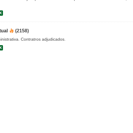
X
tual
(2158)
nistrativa. Contratros adjudicados.
X