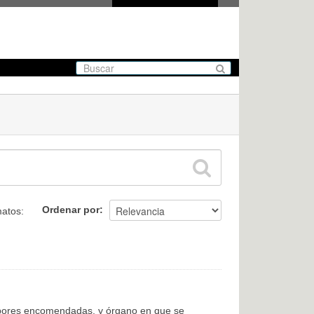
Ordenar por
atos:
labores encomendadas, y órgano en que se