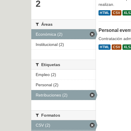
2
realizan.
HTML
CSV
XLS
Áreas
Personal even
Económica (2)
Contratación admi
Institucional (2)
HTML
CSV
XLS
Etiquetas
Empleo (2)
Personal (2)
Retribuciones (2)
Formatos
CSV (2)