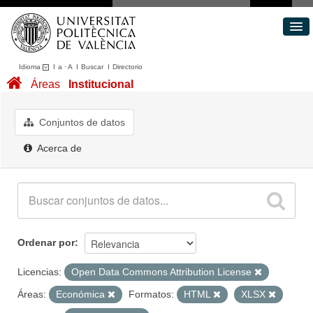
Idioma
I
a
·
A
I
Buscar
I
Directorio
Conjuntos de datos
Áreas
Institucional
Áreas
Acerca de
Conjuntos de datos
Portal de Transparencia
Acerca de
Ordenar por
Licencias:
Open Data Commons Attribution License
Áreas:
Económica
Formatos:
HTML
XLSX