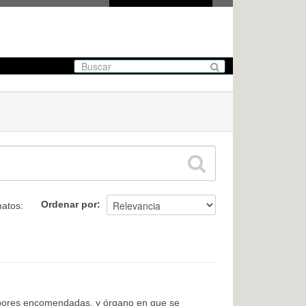
Ordenar por
atos:
labores encomendadas, y órgano en que se