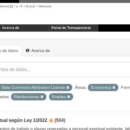
Idioma
I
a
·
A
I
Buscar
I
Directorio
Acerca de
Portal de Transparencia
 de datos
Acerca de
 Data Commons Attribution License
Áreas:
Económica
Form
uetas:
Retribuciones
Empleo
tual según Ley 1/2022
(504)
uestos de trabajo o plazas reservadas a personal eventual existente, 