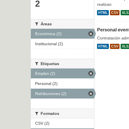
2
realizan.
HTML
CSV
XLS
Áreas
Personal even
Económica (2)
Contratación admi
Institucional (2)
HTML
CSV
XLS
Etiquetas
Empleo (2)
Personal (2)
Retribuciones (2)
Formatos
CSV (2)