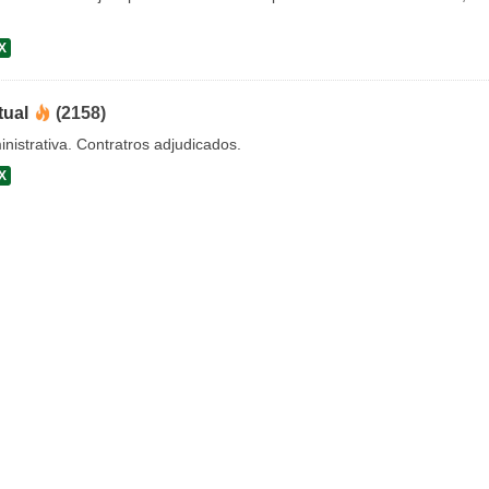
X
tual
(2158)
nistrativa. Contratros adjudicados.
X