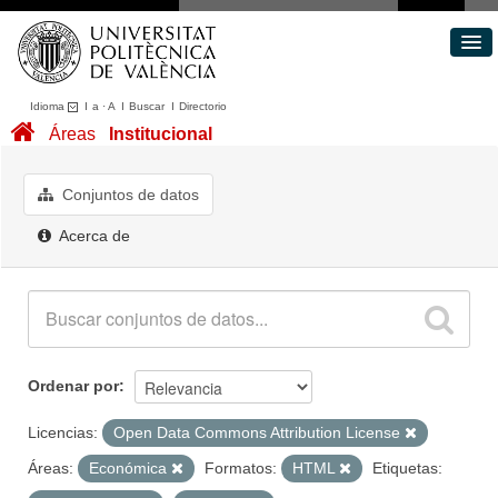
Idioma
I
a
·
A
I
Buscar
I
Directorio
Conjuntos de datos
Áreas
Institucional
Áreas
Acerca de
Conjuntos de datos
Portal de Transparencia
Acerca de
Ordenar por
Licencias:
Open Data Commons Attribution License
Áreas:
Económica
Formatos:
HTML
Etiquetas: