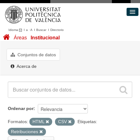
Idioma
I
a
·
A
I
Buscar
I
Directorio
Conjuntos de datos
Áreas
Institucional
Áreas
Acerca de
Conjuntos de datos
Portal de Transparencia
Acerca de
Ordenar por
Formatos:
HTML
CSV
Etiquetas:
Retribuciones