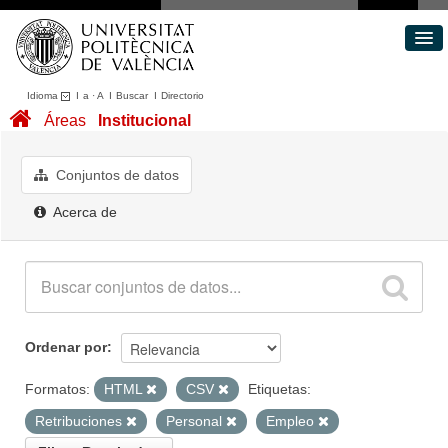
Idioma
I
a
·
A
I
Buscar
I
Directorio
Conjuntos de datos
Áreas
Institucional
Áreas
Acerca de
Conjuntos de datos
Portal de Transparencia
Acerca de
Ordenar por
Formatos:
HTML
CSV
Etiquetas:
Retribuciones
Personal
Empleo