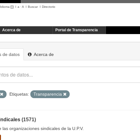
Idioma
I
a
·
A
I
Buscar
I
Directorio
Acerca de
Portal de Transparencia
 de datos
Acerca de
Etiquetas:
Transparencia
indicales
(1571)
e las organizaciones sindicales de la U.P.V.