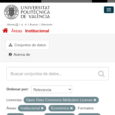
Idioma
I
a
·
A
I
Buscar
I
Directorio
Conjuntos de datos
Áreas
Institucional
Áreas
Acerca de
Conjuntos de datos
Portal de Transparencia
Acerca de
Ordenar por
Licencias:
Open Data Commons Attribution License
Áreas:
Institucional
Económica
Formatos: