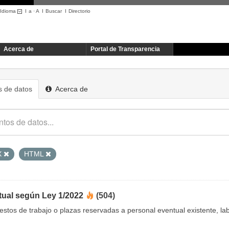
Idioma
I
a
·
A
I
Buscar
I
Directorio
Acerca de
Portal de Transparencia
 de datos
Acerca de
X
HTML
tual según Ley 1/2022
(504)
uestos de trabajo o plazas reservadas a personal eventual existente, 