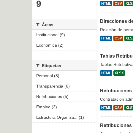
9
HTML
CSV
XLS
Direcciones d
Áreas
Relación de pers
Institucional (9)
HTML
CSV
XLS
Económica (2)
Tablas Retribu
Tablas Retributiv
Etiquetas
HTML
XLSX
Personal (8)
Transparencia (6)
Retribuciones
Retribuciones (5)
Contratación admi
Empleo (3)
HTML
CSV
XLS
Estructura Organiza... (1)
Retribuciones