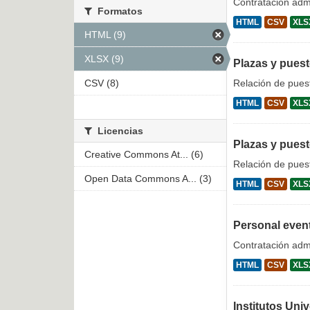
Contratación admi
Formatos
HTML
CSV
XLS
HTML (9)
XLSX (9)
Plazas y pues
CSV (8)
Relación de puest
HTML
CSV
XLS
Licencias
Plazas y puest
Creative Commons At... (6)
Relación de puest
Open Data Commons A... (3)
HTML
CSV
XLS
Personal even
Contratación admi
HTML
CSV
XLS
Institutos Univ