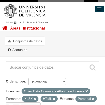
Idioma
I
a
·
A
I
Buscar
I
Directorio
Conjuntos de datos
Áreas
Institucional
Áreas
Acerca de
Conjuntos de datos
Portal de Transparencia
Acerca de
Ordenar por
Licencias:
Open Data Commons Attribution License
Formatos:
XLSX
HTML
Etiquetas:
Personal