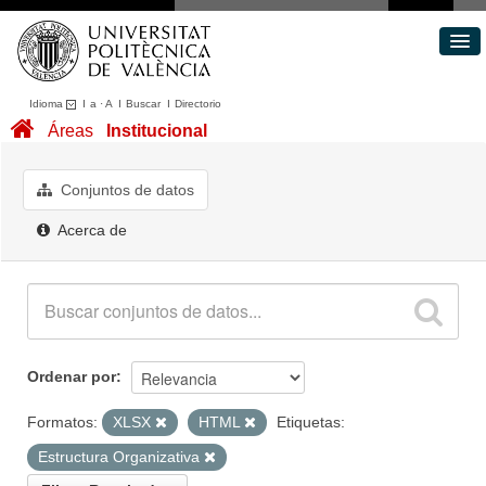
Idioma
I
a
·
A
I
Buscar
I
Directorio
Conjuntos de datos
Áreas
Institucional
Áreas
Acerca de
Conjuntos de datos
Portal de Transparencia
Acerca de
Ordenar por
Formatos:
XLSX
HTML
Etiquetas:
Estructura Organizativa