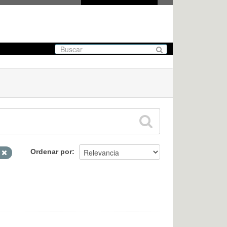
Ordenar por
V