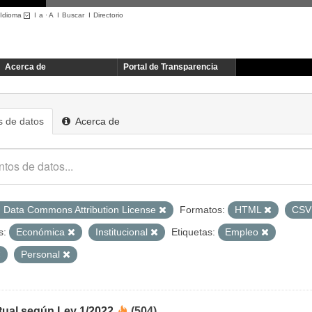
Idioma
I
a
·
A
I
Buscar
I
Directorio
Acerca de
Portal de Transparencia
 de datos
Acerca de
 Data Commons Attribution License
Formatos:
HTML
CS
s:
Económica
Institucional
Etiquetas:
Empleo
Personal
tual según Ley 1/2022
(504)