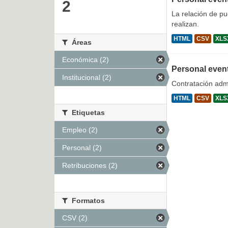
2
La relación de p
realizan.
HTML
CSV
XLS
Áreas
Económica (2)
Personal even
Institucional (2)
Contratación admi
HTML
CSV
XLS
Etiquetas
Empleo (2)
Personal (2)
Retribuciones (2)
Formatos
CSV (2)