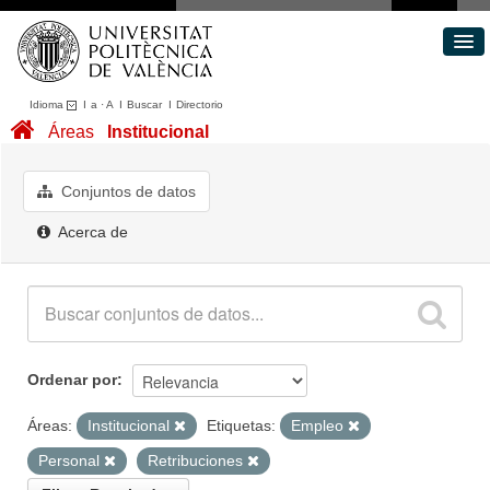
Idioma
I
a
·
A
I
Buscar
I
Directorio
Conjuntos de datos
Áreas
Institucional
Áreas
Acerca de
Conjuntos de datos
Portal de Transparencia
Acerca de
Ordenar por
Áreas:
Institucional
Etiquetas:
Empleo
Personal
Retribuciones