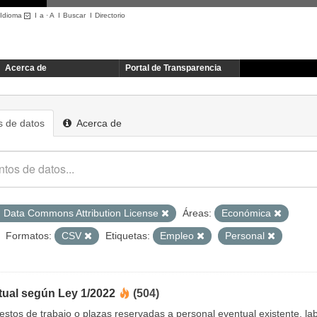
Idioma
I
a
·
A
I
Buscar
I
Directorio
Acerca de
Portal de Transparencia
 de datos
Acerca de
 Data Commons Attribution License
Áreas:
Económica
Formatos:
CSV
Etiquetas:
Empleo
Personal
tual según Ley 1/2022
(504)
uestos de trabajo o plazas reservadas a personal eventual existente, 