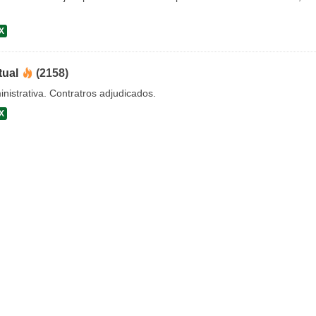
X
tual
(2158)
nistrativa. Contratros adjudicados.
X