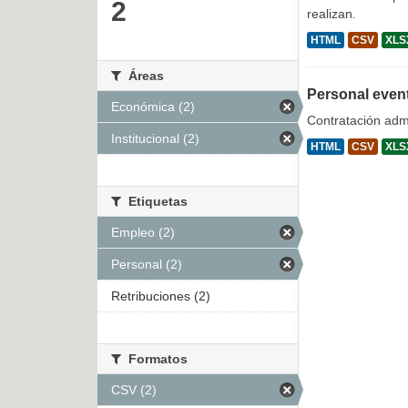
2
realizan.
HTML
CSV
XLS
Áreas
Personal even
Económica (2)
Contratación admi
Institucional (2)
HTML
CSV
XLS
Etiquetas
Empleo (2)
Personal (2)
Retribuciones (2)
Formatos
CSV (2)