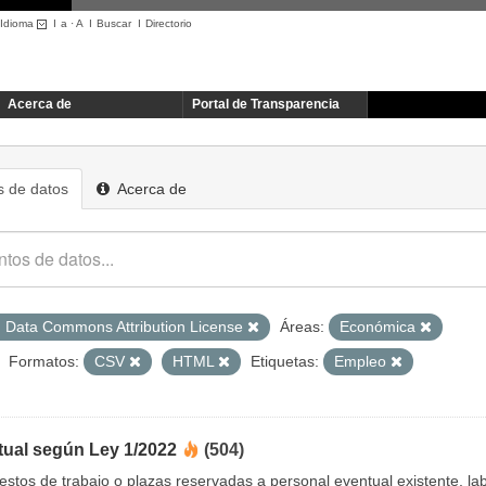
Idioma
I
a
·
A
I
Buscar
I
Directorio
Acerca de
Portal de Transparencia
 de datos
Acerca de
 Data Commons Attribution License
Áreas:
Económica
Formatos:
CSV
HTML
Etiquetas:
Empleo
tual según Ley 1/2022
(504)
uestos de trabajo o plazas reservadas a personal eventual existente, 