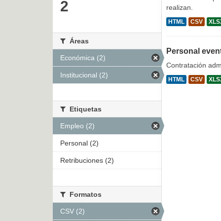
2
realizan.
HTML
CSV
XLS
Áreas
Personal even
Económica (2)
Contratación admi
Institucional (2)
HTML
CSV
XLS
Etiquetas
Empleo (2)
Personal (2)
Retribuciones (2)
Formatos
CSV (2)