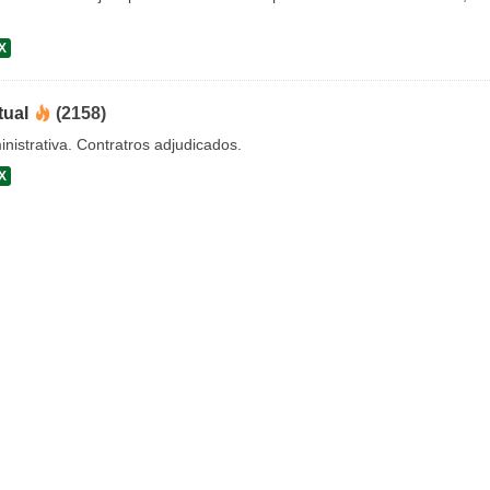
X
tual
(2158)
nistrativa. Contratros adjudicados.
X