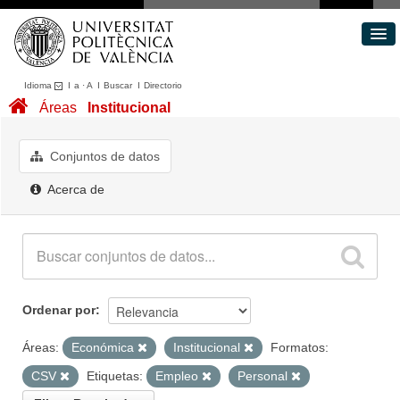
Idioma
I
a
·
A
I
Buscar
I
Directorio
Conjuntos de datos
Áreas
Institucional
Áreas
Acerca de
Conjuntos de datos
Portal de Transparencia
Acerca de
Ordenar por
Áreas:
Económica
Institucional
Formatos:
CSV
Etiquetas:
Empleo
Personal