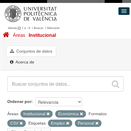
Idioma
I
a
·
A
I
Buscar
I
Directorio
Conjuntos de datos
Áreas
Institucional
Áreas
Acerca de
Conjuntos de datos
Portal de Transparencia
Acerca de
Ordenar por
Áreas:
Institucional
Económica
Formatos:
CSV
Etiquetas:
Empleo
Personal