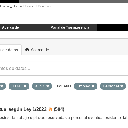
Idioma
I
a
·
A
I
Buscar
I
Directorio
Acerca de
Portal de Transparencia
 de datos
Acerca de
HTML
XLSX
Etiquetas:
Empleo
Personal
tual según Ley 1/2022
(504)
uestos de trabajo o plazas reservadas a personal eventual existente, 