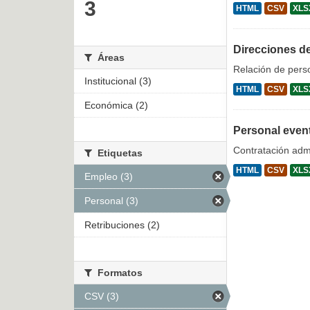
3
HTML
CSV
XLS
Direcciones d
Áreas
Relación de pers
Institucional (3)
HTML
CSV
XLS
Económica (2)
Personal even
Contratación admi
Etiquetas
HTML
CSV
XLS
Empleo (3)
Personal (3)
Retribuciones (2)
Formatos
CSV (3)