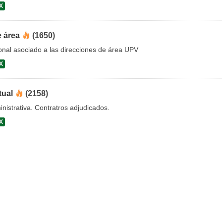
X
e área
(1650)
onal asociado a las direcciones de área UPV
X
tual
(2158)
nistrativa. Contratros adjudicados.
X