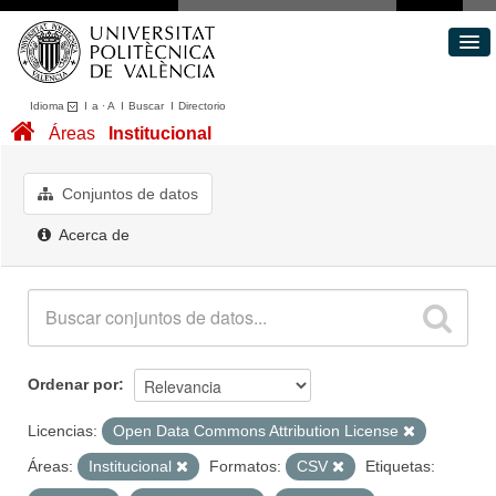
Idioma
I
a
·
A
I
Buscar
I
Directorio
Conjuntos de datos
Áreas
Institucional
Áreas
Acerca de
Conjuntos de datos
Portal de Transparencia
Acerca de
Ordenar por
Licencias:
Open Data Commons Attribution License
Áreas:
Institucional
Formatos:
CSV
Etiquetas: