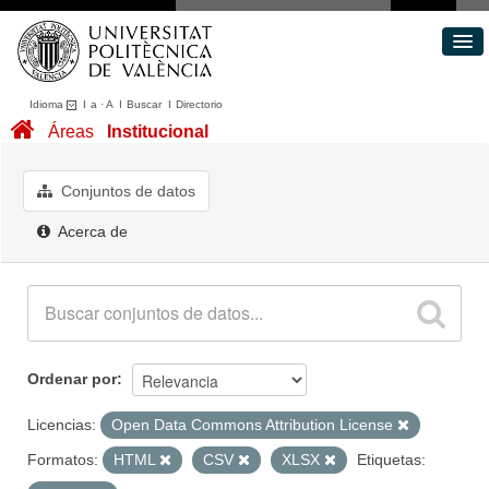
Idioma
I
a
·
A
I
Buscar
I
Directorio
Conjuntos de datos
Áreas
Institucional
Áreas
Acerca de
Conjuntos de datos
Portal de Transparencia
Acerca de
Ordenar por
Licencias:
Open Data Commons Attribution License
Formatos:
HTML
CSV
XLSX
Etiquetas: