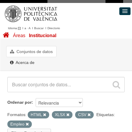
Idioma
I
a
·
A
I
Buscar
I
Directorio
Conjuntos de datos
Áreas
Institucional
Áreas
Acerca de
Conjuntos de datos
Portal de Transparencia
Acerca de
Ordenar por
Formatos:
HTML
XLSX
CSV
Etiquetas:
Empleo