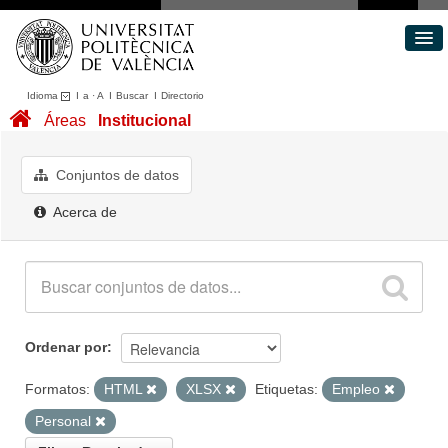
Idioma
I
a
·
A
I
Buscar
I
Directorio
Conjuntos de datos
Áreas
Institucional
Áreas
Acerca de
Conjuntos de datos
Portal de Transparencia
Acerca de
Ordenar por
Formatos:
HTML
XLSX
Etiquetas:
Empleo
Personal