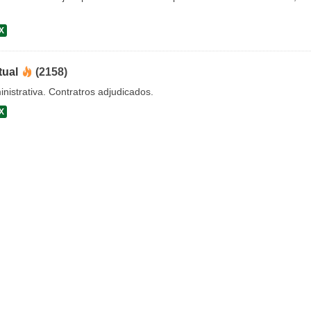
X
tual
(2158)
nistrativa. Contratros adjudicados.
X