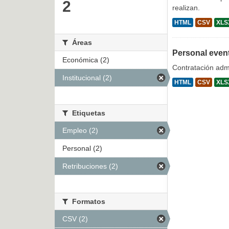
2
realizan.
HTML
CSV
XLS
Áreas
Personal even
Económica (2)
Contratación admi
Institucional (2)
HTML
CSV
XLS
Etiquetas
Empleo (2)
Personal (2)
Retribuciones (2)
Formatos
CSV (2)