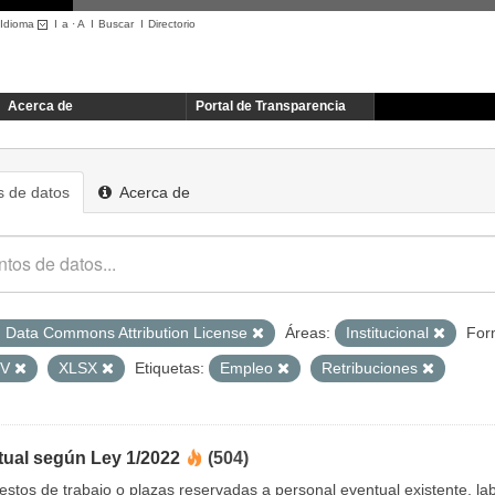
Idioma
I
a
·
A
I
Buscar
I
Directorio
Acerca de
Portal de Transparencia
 de datos
Acerca de
 Data Commons Attribution License
Áreas:
Institucional
For
SV
XLSX
Etiquetas:
Empleo
Retribuciones
tual según Ley 1/2022
(504)
uestos de trabajo o plazas reservadas a personal eventual existente, 