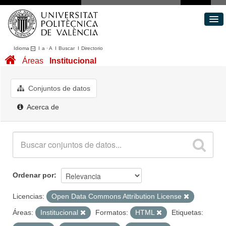
Idioma
I
a
·
A
I
Buscar
I
Directorio
Conjuntos de datos
Áreas
Institucional
Áreas
Acerca de
Conjuntos de datos
Portal de Transparencia
Acerca de
Ordenar por
Licencias:
Open Data Commons Attribution License
Áreas:
Institucional
Formatos:
HTML
Etiquetas: