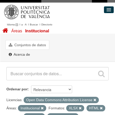
Idioma
I
a
·
A
I
Buscar
I
Directorio
Conjuntos de datos
Áreas
Institucional
Áreas
Acerca de
Conjuntos de datos
Portal de Transparencia
Acerca de
Ordenar por
Licencias:
Open Data Commons Attribution License
Áreas:
Institucional
Formatos:
XLSX
HTML